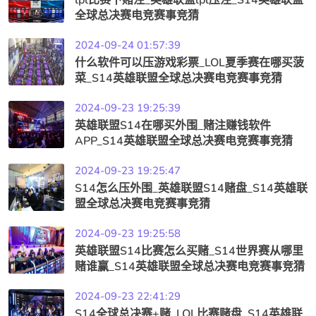
lpl比赛下赌注_英雄联盟lpl压注_S14英雄联盟
全球总决赛电竞赛事竞猜
2024-09-24 01:57:39
什么软件可以压游戏彩票_LOL夏季赛在哪买菠
菜_S14英雄联盟全球总决赛电竞赛事竞猜
2024-09-23 19:25:39
英雄联盟S14在哪买外围_赌注赚钱软件
APP_S14英雄联盟全球总决赛电竞赛事竞猜
2024-09-23 19:25:47
S14怎么压外围_英雄联盟S14赌盘_S14英雄联
盟全球总决赛电竞赛事竞猜
2024-09-23 19:25:58
英雄联盟S14比赛怎么买赌_S14世界赛从哪里
赌谁赢_S14英雄联盟全球总决赛电竞赛事竞猜
2024-09-23 22:41:29
S14全球总决赛+赌_LOL比赛赌盘_S14英雄联