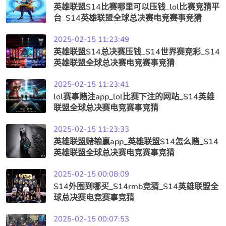
英雄联盟S14比赛哪里可以压钱_lol比赛竞猜平
台_S14英雄联盟全球总决赛电竞赛事竞猜
2025-02-15 11:23:49
英雄联盟S14总决赛压钱_S14世界赛竞彩_S14
英雄联盟全球总决赛电竞赛事竞猜
2025-02-15 11:23:41
lol赛事赌注app_lol比赛下注的网站_S14英雄
联盟全球总决赛电竞赛事竞猜
2025-02-15 11:23:33
英雄联盟赌输赢app_英雄联盟S14怎么赌_S14
英雄联盟全球总决赛电竞赛事竞猜
2025-02-15 00:08:09
S14外围到哪买_S14rmb竞猜_S14英雄联盟全
球总决赛电竞赛事竞猜
2025-02-15 00:07:53