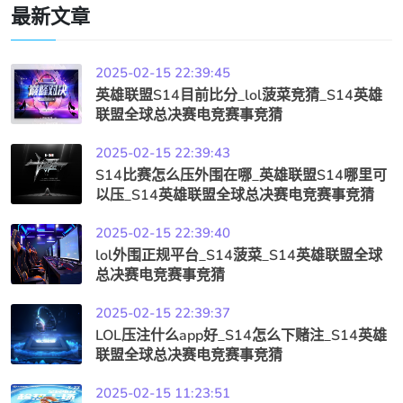
最新文章
2025-02-15 22:39:45
英雄联盟S14目前比分_lol菠菜竞猜_S14英雄
联盟全球总决赛电竞赛事竞猜
2025-02-15 22:39:43
S14比赛怎么压外围在哪_英雄联盟S14哪里可
以压_S14英雄联盟全球总决赛电竞赛事竞猜
2025-02-15 22:39:40
lol外围正规平台_S14菠菜_S14英雄联盟全球
总决赛电竞赛事竞猜
2025-02-15 22:39:37
LOL压注什么app好_S14怎么下赌注_S14英雄
联盟全球总决赛电竞赛事竞猜
2025-02-15 11:23:51