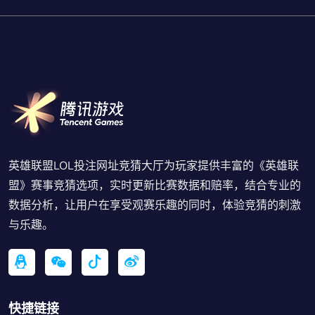
英雄联盟LOL投注网址竞猜大厅为玩家提供丰富的《英雄联
盟》赛事竞猜选项，实时更新比赛数据和赔率，结合专业的
数据分析，让用户在享受观赛乐趣的同时，体验竞猜的刺激
与乐趣。
快捷链接