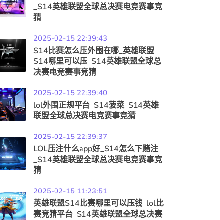
_S14英雄联盟全球总决赛电竞赛事竞
猜
2025-02-15 22:39:43
S14比赛怎么压外围在哪_英雄联盟
S14哪里可以压_S14英雄联盟全球总
决赛电竞赛事竞猜
2025-02-15 22:39:40
lol外围正规平台_S14菠菜_S14英雄
联盟全球总决赛电竞赛事竞猜
2025-02-15 22:39:37
LOL压注什么app好_S14怎么下赌注
_S14英雄联盟全球总决赛电竞赛事竞
猜
2025-02-15 11:23:51
英雄联盟S14比赛哪里可以压钱_lol比
赛竞猜平台_S14英雄联盟全球总决赛