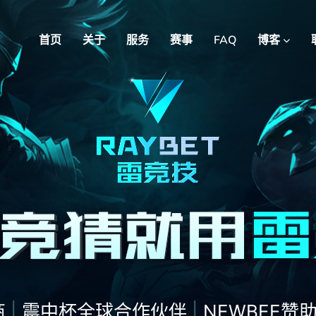
首页
关于
服务
赛事
FAQ
博客