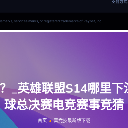
？_英雄联盟S14哪里下
球总决赛电竞赛事竞猜
首页
雷竞技最新版下载