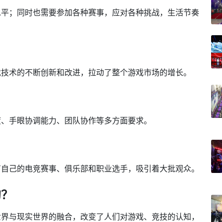
水平；同时也需要参加各种赛事，应对各种挑战，生活节奏
戏技术的不断创新和改进，拉动了整个游戏市场的增长。
？
度、手眼协调能力、团队协作等多方面要求。
有自己的电竞赛事、俱乐部和职业选手，吸引着大批观众。
的？
世界与现实世界的融合，改变了人们对游戏、竞技的认知，