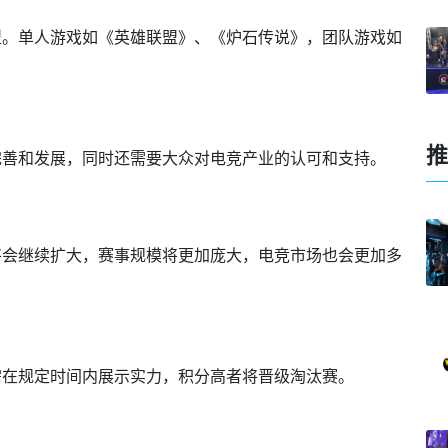
型。单人游戏如《英雄联盟》、《炉石传说》，团队游戏如
推
完善和发展，同时还需要大众对电竞产业的认可和支持。
？
将会继续扩大，赛事规模将更加庞大，电竞市场也会更加多
？
需在规定时间内展示实力，积分高者将晋级淘汰赛。
？