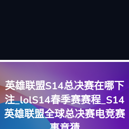
英雄联盟S14总决赛在哪下
注_lolS14春季赛赛程_S14
英雄联盟全球总决赛电竞赛
事竞猜