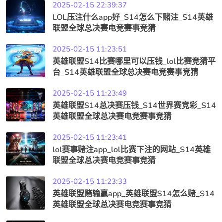
2025-02-15 22:39:37
LOL压注什么app好_S14怎么下赌注_S14英雄
联盟全球总决赛电竞赛事竞猜
2025-02-15 11:23:51
英雄联盟S14比赛哪里可以压钱_lol比赛竞猜平
台_S14英雄联盟全球总决赛电竞赛事竞猜
2025-02-15 11:23:49
英雄联盟S14总决赛压钱_S14世界赛竞彩_S14
英雄联盟全球总决赛电竞赛事竞猜
2025-02-15 11:23:41
lol赛事赌注app_lol比赛下注的网站_S14英雄
联盟全球总决赛电竞赛事竞猜
2025-02-15 11:23:33
英雄联盟赌输赢app_英雄联盟S14怎么赌_S14
英雄联盟全球总决赛电竞赛事竞猜