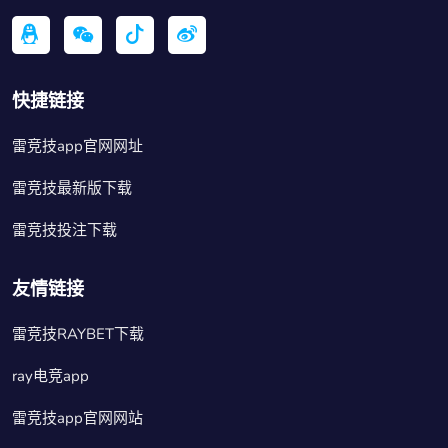
快捷链接
雷竞技app官网网址
雷竞技最新版下载
雷竞技投注下载
友情链接
雷竞技RAYBET下载
ray电竞app
雷竞技app官网网站