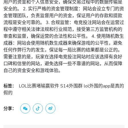
用户的资金和个人信息安全，确保交易过程中的数据传输是
安全的。 2. 实行严格的资金管理制度：网站会设立专门的资
金管理团队，负责监督用户的资金，保证用户的存款和提款
流程是安全可靠的。 3. 合规监管：电竞投注网站会在运营过
程中遵守相关法律法规和行业规范，接受第三方监管机构的
审查和监督，确保运营的合法性和公平性。 4. 使用随机数生
成器：网站会使用随机数生成器来确保游戏的公平性，避免
任何作弊行为的发生，保证每一局比赛的结果都是公正的。
需要注意的是，玩家在选择电竞投注网站时应该选择有良好
口碑和信誉的网站，避免选择一些不靠谱的网站，从而保障
自己的资金安全和游戏体验。
LOL比赛堵输赢软件 S14外围群 lol外围的app是真的
标签：
假的
分享：