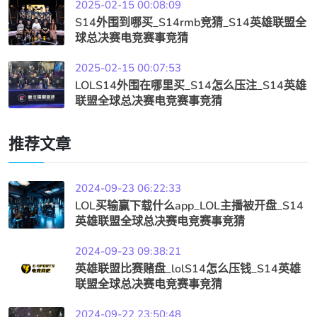
2025-02-15 00:08:09
S14外围到哪买_S14rmb竞猜_S14英雄联盟全
球总决赛电竞赛事竞猜
2025-02-15 00:07:53
LOLS14外围在哪里买_S14怎么压注_S14英雄
联盟全球总决赛电竞赛事竞猜
推荐文章
2024-09-23 06:22:33
LOL买输赢下载什么app_LOL主播被开盘_S14
英雄联盟全球总决赛电竞赛事竞猜
2024-09-23 09:38:21
英雄联盟比赛赌盘_lolS14怎么压钱_S14英雄
联盟全球总决赛电竞赛事竞猜
2024-09-22 23:50:48