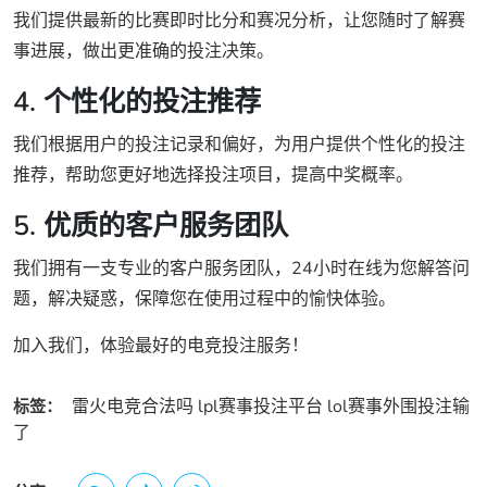
我们提供最新的比赛即时比分和赛况分析，让您随时了解赛
事进展，做出更准确的投注决策。
4. 个性化的投注推荐
我们根据用户的投注记录和偏好，为用户提供个性化的投注
推荐，帮助您更好地选择投注项目，提高中奖概率。
5. 优质的客户服务团队
我们拥有一支专业的客户服务团队，24小时在线为您解答问
题，解决疑惑，保障您在使用过程中的愉快体验。
加入我们，体验最好的电竞投注服务！
雷火电竞合法吗 lpl赛事投注平台 lol赛事外围投注输
标签：
了