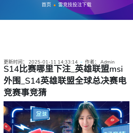
首页
雷竞技投注下载
更新时间：
2025-01-11 14:33:14
作者：
Admin
S14比赛哪里下注_英雄联盟msi
外围_S14英雄联盟全球总决赛电
竞赛事竞猜