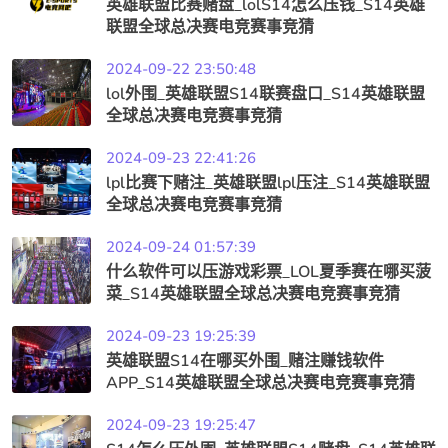
英雄联盟比赛赌盘_lolS14怎么压钱_S14英雄
联盟全球总决赛电竞赛事竞猜
2024-09-22 23:50:48
lol外围_英雄联盟S14联赛盘口_S14英雄联盟
全球总决赛电竞赛事竞猜
2024-09-23 22:41:26
lpl比赛下赌注_英雄联盟lpl压注_S14英雄联盟
全球总决赛电竞赛事竞猜
2024-09-24 01:57:39
什么软件可以压游戏彩票_LOL夏季赛在哪买菠
菜_S14英雄联盟全球总决赛电竞赛事竞猜
2024-09-23 19:25:39
英雄联盟S14在哪买外围_赌注赚钱软件
APP_S14英雄联盟全球总决赛电竞赛事竞猜
2024-09-23 19:25:47