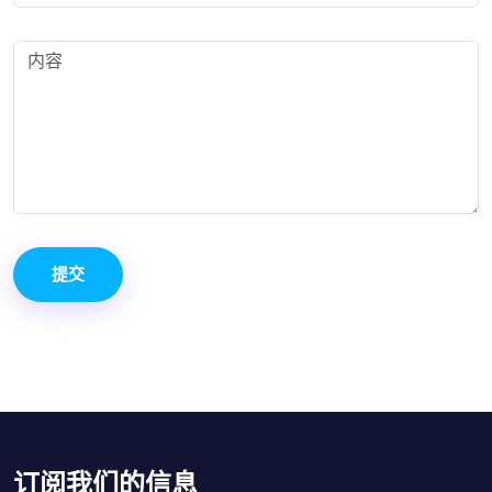
提交
订阅我们的信息