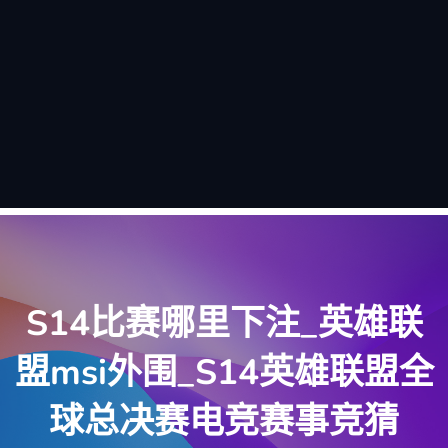
S14比赛哪里下注_英雄联
盟msi外围_S14英雄联盟全
球总决赛电竞赛事竞猜